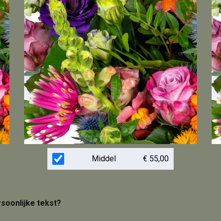
Middel
€ 55,00
rsoonlijke tekst?