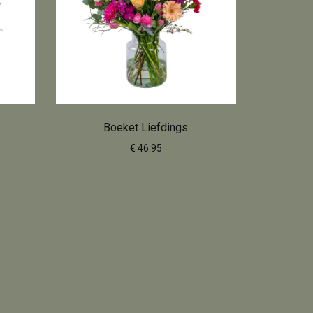
Boeket Liefdings
€ 46.95