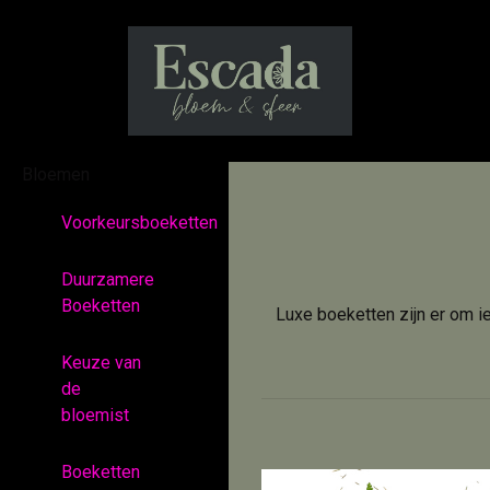
Bloemen
Voorkeursboeketten
Duurzamere
Boeketten
Luxe boeketten zijn er om i
Keuze van
de
bloemist
Boeketten