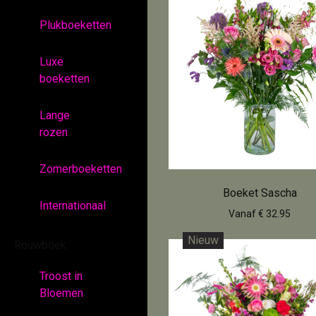
Plukboeketten
Luxe
boeketten
Lange
rozen
Zomerboeketten
Boeket Sascha
Internationaal
Vanaf € 32.95
Nieuw
Rouwboek
Troost in
Bloemen