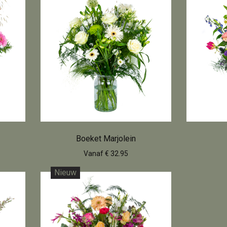
Boeket Marjolein
Vanaf € 32.95
Nieuw