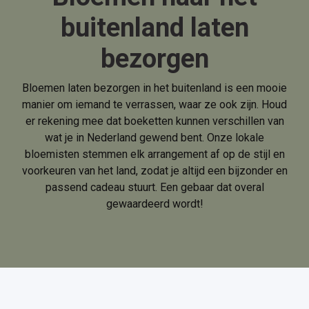
buitenland laten
bezorgen
Bloemen laten bezorgen in het buitenland is een mooie
manier om iemand te verrassen, waar ze ook zijn. Houd
er rekening mee dat boeketten kunnen verschillen van
wat je in Nederland gewend bent. Onze lokale
bloemisten stemmen elk arrangement af op de stijl en
voorkeuren van het land, zodat je altijd een bijzonder en
passend cadeau stuurt. Een gebaar dat overal
gewaardeerd wordt!