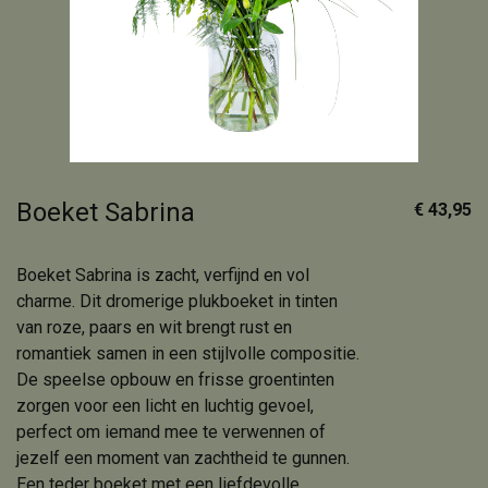
Boeket Sabrina
€ 43,95
Boeket Sabrina is zacht, verfijnd en vol
charme. Dit dromerige plukboeket in tinten
van roze, paars en wit brengt rust en
romantiek samen in een stijlvolle compositie.
De speelse opbouw en frisse groentinten
zorgen voor een licht en luchtig gevoel,
perfect om iemand mee te verwennen of
jezelf een moment van zachtheid te gunnen.
Een teder boeket met een liefdevolle