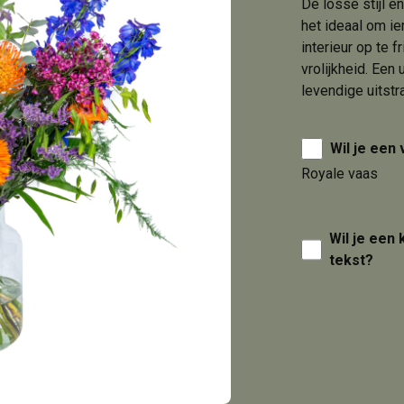
De losse stijl 
het ideaal om ie
interieur op te 
vrolijkheid. Ee
levendige uitstra
Wil je een
Royale vaas
Wil je een
tekst?