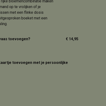
en rijke bloemencombinatie maken
mand op te vrolijken of je
frissen met een flinke dosis
n uitgesproken boeket met een
ling.
 vaas toevoegen?
€ 14,95
 kaartje toevoegen met je persoonlijke