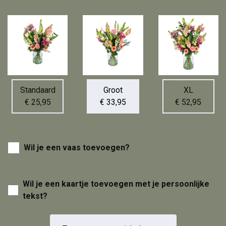
Standaard
Groot
XL
€ 25,95
€ 33,95
€ 52,95
Wil je een vaas toevoegen?
Wil je een kaartje toevoegen met je persoonlijke
tekst?