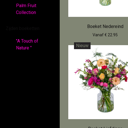
Palm Fruit
Collection
Boeket Nedereind
Zijden boeketten
Vanaf € 22.95
"A Touch of
Nieuw
Nature "