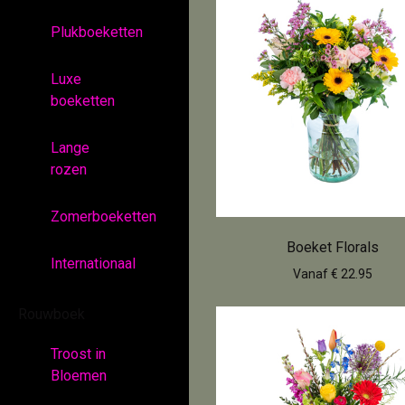
Plukboeketten
Luxe
boeketten
Lange
rozen
Zomerboeketten
Boeket Florals
Internationaal
Vanaf € 22.95
Rouwboek
Troost in
Bloemen