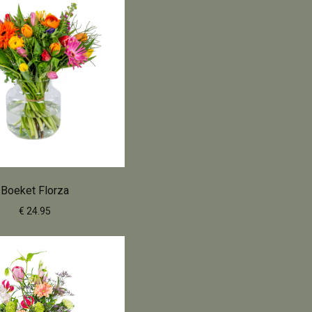
Boeket Florza
€ 24.95