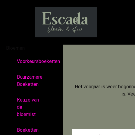
Bloemen
Voorkeursboeketten
Duurzamere
Boeketten
Het voorjaar is weer begonn
is. Ve
Keuze van
de
bloemist
Boeketten