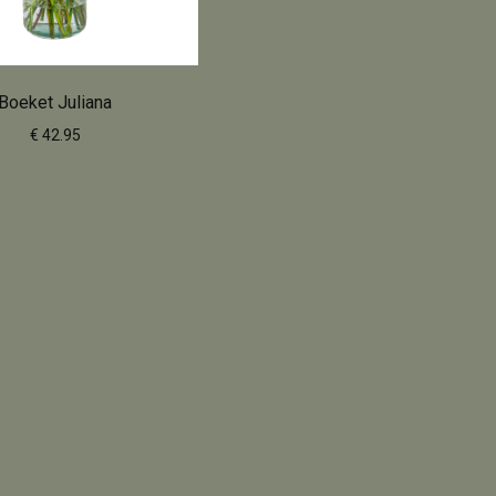
Boeket Juliana
€ 42.95