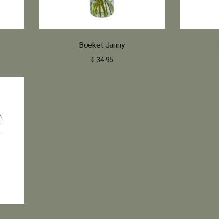
Boeket Janny
€ 34.95