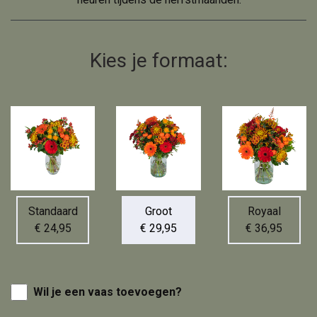
Kies je formaat:
Standaard
Groot
Royaal
€ 24,95
€ 29,95
€ 36,95
Wil je een vaas toevoegen?