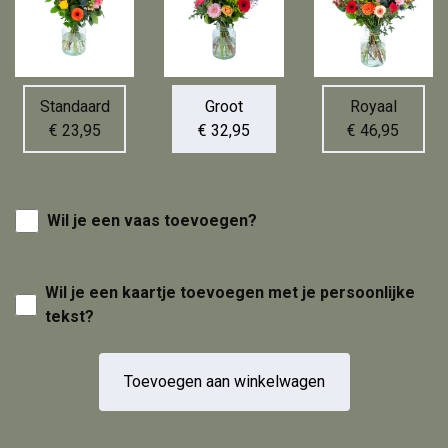
Standaard
Groot
Royaal
€ 23,95
€ 32,95
€ 46,95
Wil je een vaas toevoegen?
Wil je een kaartje toevoegen met je persoonlijke
tekst?
Toevoegen aan winkelwagen