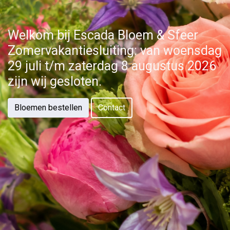
Welkom bij Escada Bloem & Sfeer
Zomervakantiesluiting: van woensdag
29 juli t/m zaterdag 8 augustus 2026
zijn wij gesloten.
Bloemen bestellen
Contact